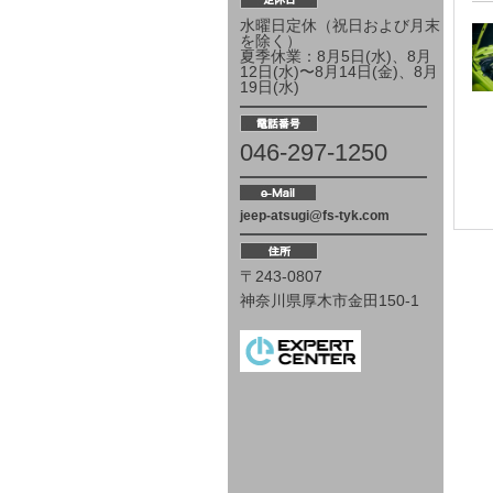
水曜日定休（祝日および月末
を除く）
夏季休業：8月5日(水)、8月
12日(水)〜8月14日(金)、8月
19日(水)
046-297-1250
jeep-atsugi@fs-tyk.com
〒243-0807
神奈川県厚⽊市⾦⽥150-1